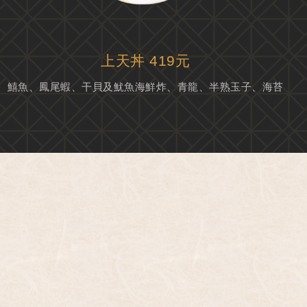
上天丼 419元
鱚魚、鳳尾蝦、干貝及魷魚海鮮炸、青龍、半熟玉子、海苔