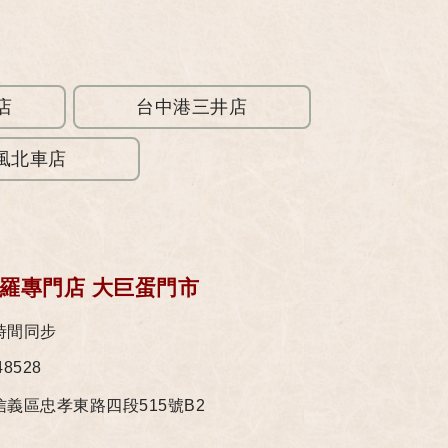
中店
台中港三井店
風北車店
婦羅專門店 大巨蛋門市
時間同步
48528
義區忠孝東路四段515號B2