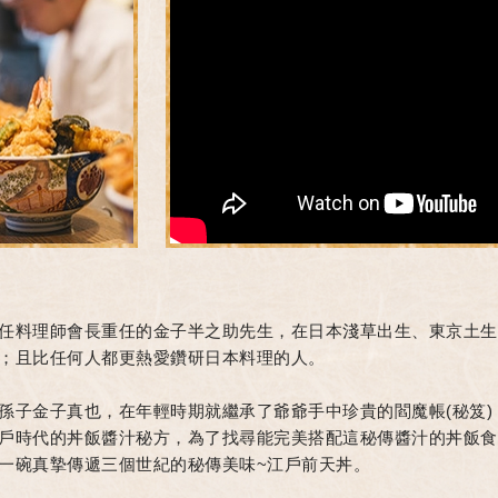
1
任料理師會長重任的金子半之助先生，在日本淺草出生、東京土生
；且比任何人都更熱愛鑽研日本料理的人。
孫子金子真也，在年輕時期就繼承了爺爺手中珍貴的閻魔帳(秘笈)
戶時代的丼飯醬汁秘方，為了找尋能完美搭配這秘傳醬汁的丼飯食
一碗真摯傳遞三個世紀的秘傳美味~江戶前天丼。