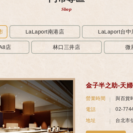
Shop
市
LaLaport南港店
LaLaport台
A8店
林口三井店
微
金子半之助-天
營業時間
與百貨
02-774
電話
地址
台北市信
3