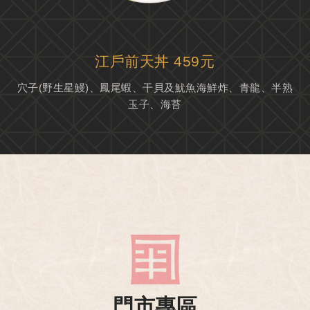
江戶前天丼 459元
穴子(野生星鰻)、鳳尾蝦、干貝及魷魚海鮮炸、青龍、半熟
玉子、海苔
門市專區